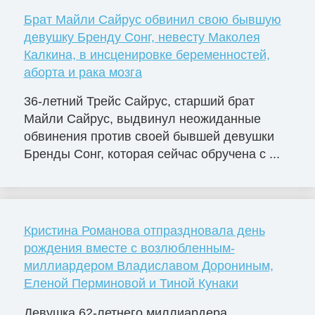
Брат Майли Сайрус обвинил свою бывшую
девушку Бренду Сонг, невесту Маколея
Калкина, в инсценировке беременностей,
аборта и рака мозга
36-летний Трейс Сайрус, старший брат
Майли Сайрус, выдвинул неожиданные
обвинения против своей бывшей девушки
Бренды Сонг, которая сейчас обручена с ...
Кристина Романова отпраздновала день
рождения вместе с возлюбленным-
миллиардером Владиславом Дорониным,
Еленой Перминовой и Тиной Кунаки
Девушка 62-летнего миллиардера