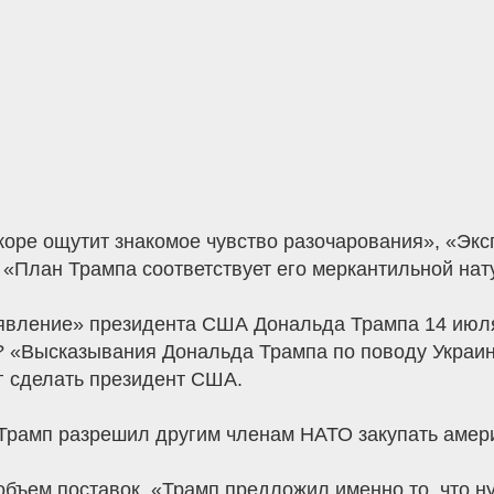
скоре ощутит знакомое чувство разочарования», «Эк
 «План Трампа соответствует его меркантильной нат
вление» президента США Дональда Трампа 14 июля 
«Высказывания Дональда Трампа по поводу Украин
г сделать президент США.
Трамп разрешил другим членам НАТО закупать амери
 объем поставок, «Трамп предложил именно то, что н