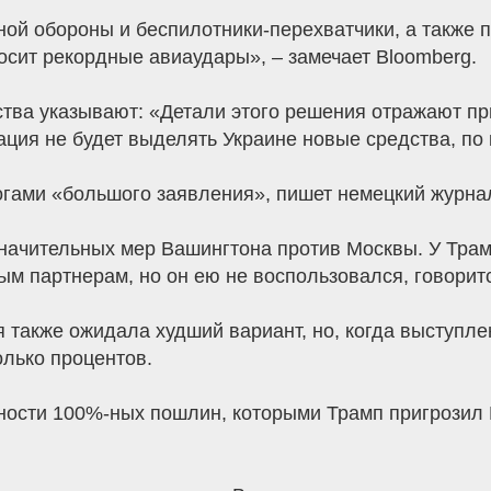
ой обороны и беспилотники-перехватчики, а также 
носит рекордные авиаудары», – замечает Bloomberg.
ства указывают: «Детали этого решения отражают пр
ция не будет выделять Украине новые средства, по 
гами «большого заявления», пишет немецкий журнал
начительных мер Вашингтона против Москвы. У Тра
вым партнерам, но он ею не воспользовался, говорит
я также ожидала худший вариант, но, когда выступл
лько процентов.
ности 100%-ных пошлин, которыми Трамп пригрозил Р