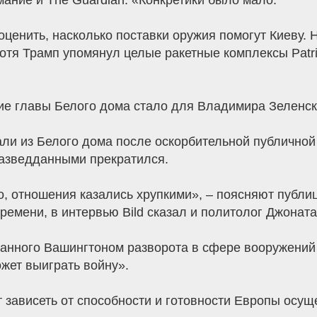
ание и The Guardian: «Конкретики было мало.
ценить, насколько поставки оружия помогут Киеву. Н
отя Трамп упомянул целые ракетные комплексы Patrio
ние главы Белого дома стало для Владимира Зеленс
ли из Белого дома после оскорбительной публичной
азведданными прекратился.
о, отношения казались хрупкими», – поясняют публи
емени, в интервью Bild сказал и политолог Джоната
ванного Вашингтоном разворота в сфере вооружений 
ожет выиграть войну».
ет зависеть от способности и готовности Европы осущ