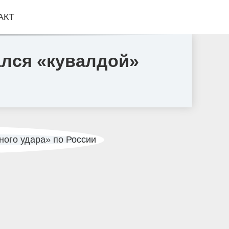
АКТ
ался «кувалдой»