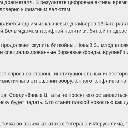
ем драгметалл. В результате цифровые активы время
 доверия к фиатным валютам.
вляется одним из ключевых драйверов 13%-го ралл
й Белым домом тарифной политики, биткойн подраст
продолжает скупить биткойны. Новый $1 млрд вложе
 и специализированные биржевые фонды. Крупнейший 
ост спроса со стороны институциональных инвестор
имистичны в отношении вооружённого конфликта на
ца. Соединённые Штаты не просят его остановиться
иску будет падать. Это станет плохой новостью как
а точка во взаимных атаках Тегерана и Иерусалима,