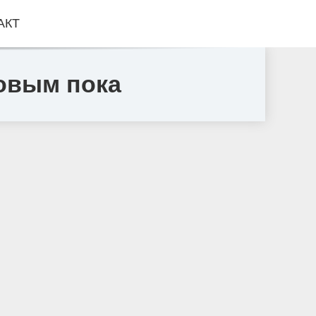
АКТ
овым пока