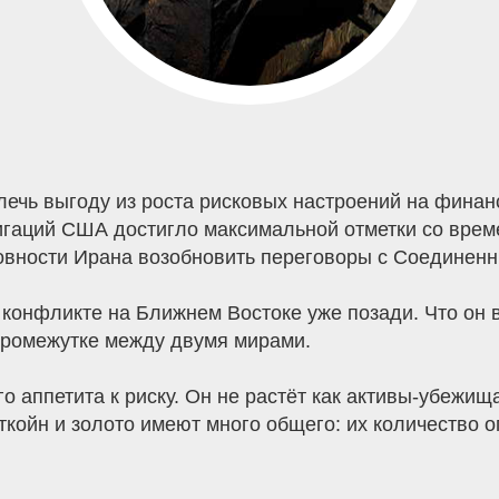
влечь выгоду из роста рисковых настроений на фина
лигаций США достигло максимальной отметки со вре
овности Ирана возобновить переговоры с Соединен
 конфликте на Ближнем Востоке уже позади. Что он 
 промежутке между двумя мирами.
о аппетита к риску. Он не растёт как активы-убежи
койн и золото имеют много общего: их количество о