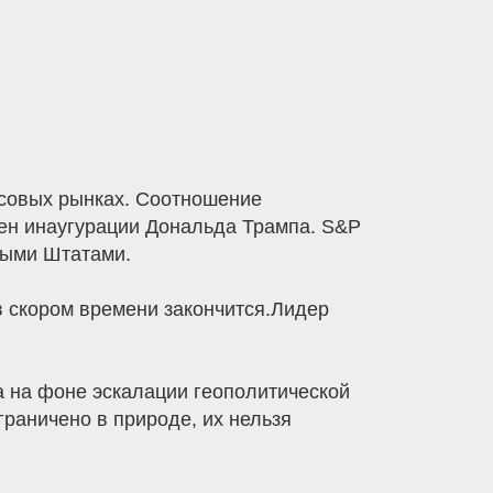
нсовых рынках. Соотношение
мен инаугурации Дональда Трампа. S&P
ными Штатами.
в скором времени закончится.Лидер
ща на фоне эскалации геополитической
граничено в природе, их нельзя