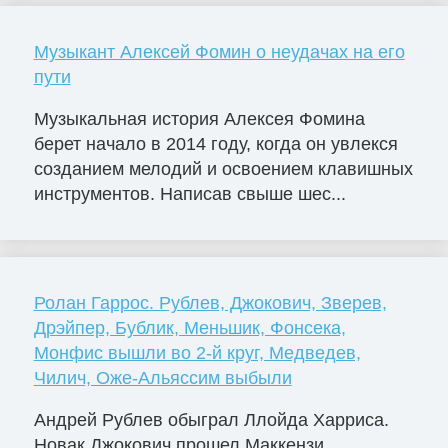
Музыкант Алексей Фомин о неудачах на его
пути
Музыкальная история Алексея Фомина
берет начало в 2014 году, когда он увлекся
созданием мелодий и освоением клавишных
инструментов. Написав свыше шес...
Ролан Гаррос. Рублев, Джокович, Зверев,
Дрэйпер, Бублик, Меньшик, Фонсека,
Монфис вышли во 2-й круг, Медведев,
Чилич, Оже-Альяссим выбыли
Андрей Рублев обыграл Ллойда Харриса.
Новак Джокович прошел Маккензи