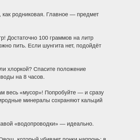
, как родниковая. Главное — предмет
р! Достаточно 100 граммов на литр
ожно пить. Если шунгита нет, подойдёт
или хлоркой? Спасите положение
 воды на 8 часов.
ам весь «мусор»! Попробуйте — и сразу
 природные минералы сохраняют кальций
 ржавой «водопроводки» — идеально.
Овощ, который убивает почки напрочь: в