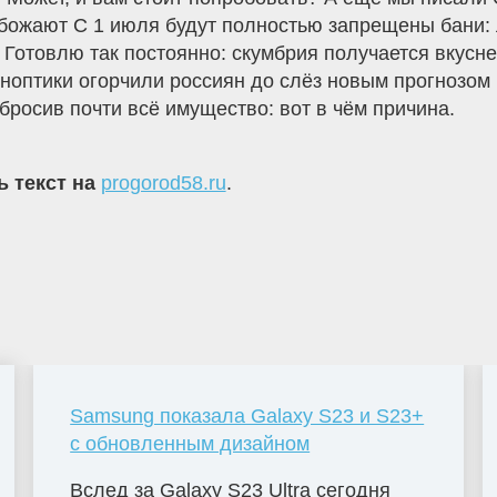
 обожают С 1 июля будут полностью запрещены бани:
а Готовлю так постоянно: скумбрия получается вкус
иноптики огорчили россиян до слёз новым прогнозом
бросив почти всё имущество: вот в чём причина.
ь текст на
progorod58.ru
.
Samsung показала Galaxy S23 и S23+
с обновленным дизайном
Вслед за Galaxy S23 Ultra сегодня