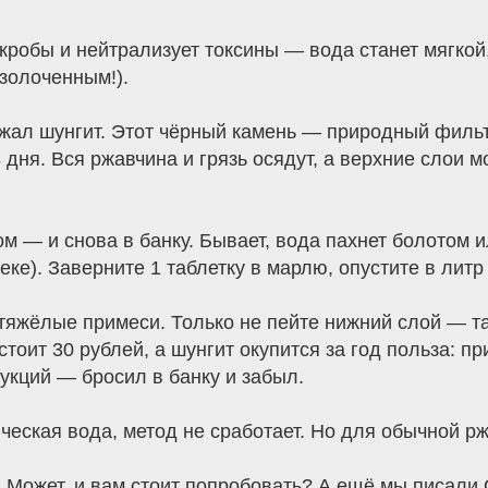
икробы и нейтрализует токсины — вода станет мягкой
золоченным!).
лежал шунгит. Этот чёрный камень — природный фильт
 дня. Вся ржавчина и грязь осядут, а верхние слои м
м — и снова в банку. Бывает, вода пахнет болотом 
ке). Заверните 1 таблетку в марлю, опустите в литр
 тяжёлые примеси. Только не пейте нижний слой — т
 стоит 30 рублей, а шунгит окупится за год польза:
рукций — бросил в банку и забыл.
ническая вода, метод не сработает. Но для обычной
. Может, и вам стоит попробовать? А ещё мы писали 