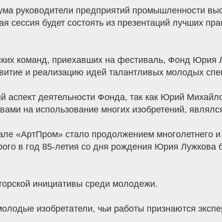
ума руководители предприятий промышленности выс
вая сессия будет состоять из презентаций лучших п
ских команд, приехавших на фестиваль, Фонд Юрия 
звитие и реализацию идей талантливых молодых спе
 аспект деятельности Фонда, так как Юрий Михайл
вами на использование многих изобретений, являлся
ле «АртПром» стало продолжением многолетнего и 
орого в год 85-летия со дня рождения Юрия Лужков
торской инициативы среди молодежи.
олодые изобретатели, чьи работы признаются эксп