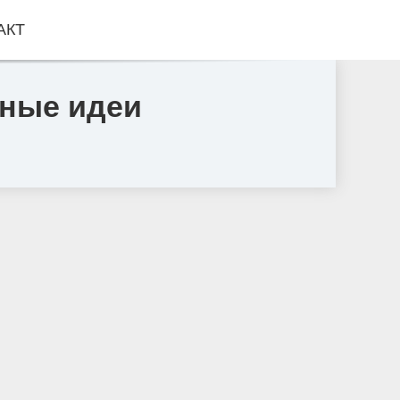
АКТ
чные идеи