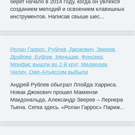
берет начало в 2014 году, когда он увлекся
созданием мелодий и освоением клавишных
инструментов. Написав свыше шес...
Ролан Гаррос. Рублев, Джокович, Зверев,
Дрэйпер, Бублик, Меньшик, Фонсека,
Монфис вышли во 2-й круг, Медведев,
Чилич, Оже-Альяссим выбыли
Андрей Рублев обыграл Ллойда Харриса.
Новак Джокович прошел Маккензи
Макдональда, Александр Зверев – Лернера
Тьена. Сетка здесь. «Ролан Гаррос» Париж...