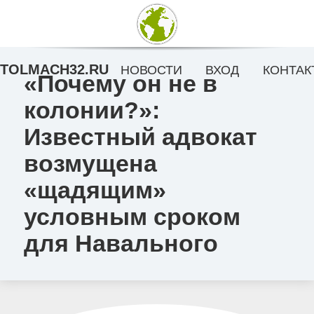
TOLMACH32.RU
НОВОСТИ
ВХОД
КОНТАК
«Почему он не в
колонии?»:
Известный адвокат
возмущена
«щадящим»
условным сроком
для Навального