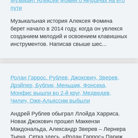
Музыкант Алексей Фомин о неудачах на его
пути
Музыкальная история Алексея Фомина
берет начало в 2014 году, когда он увлекся
созданием мелодий и освоением клавишных
инструментов. Написав свыше шес...
Ролан Гаррос. Рублев, Джокович, Зверев,
Дрэйпер, Бублик, Меньшик, Фонсека,
Монфис вышли во 2-й круг, Медведев,
Чилич, Оже-Альяссим выбыли
Андрей Рублев обыграл Ллойда Харриса.
Новак Джокович прошел Маккензи
Макдональда, Александр Зверев – Лернера
Тьена. Сетка здесь. «Ролан Гаррос» Париж...