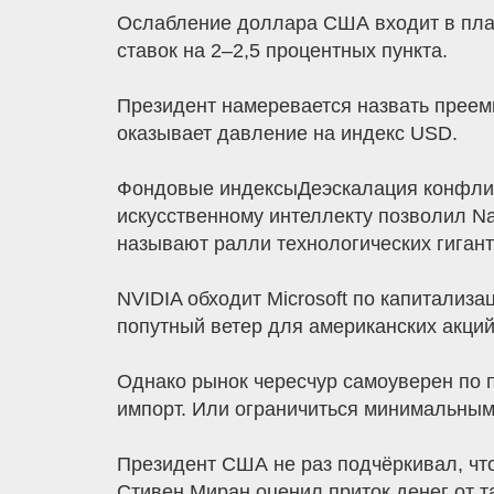
Ослабление доллара США входит в план
ставок на 2–2,5 процентных пункта.
Президент намеревается назвать преем
оказывает давление на индекс USD.
Фондовые индексыДеэскалация конфликт
искусственному интеллекту позволил N
называют ралли технологических гигант
NVIDIA обходит Microsoft по капитализ
попутный ветер для американских акций
Однако рынок чересчур самоуверен по 
импорт. Или ограничиться минимальны
Президент США не раз подчёркивал, чт
Стивен Миран оценил приток денег от та