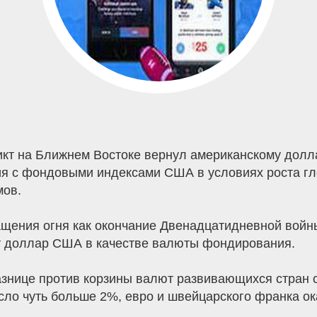
 на Ближнем Востоке вернул американскому доллар
ия с фондовыми индексами США в условиях роста гло
мов.
щения огня как окончание Двенадцатидневной войны
т доллар США в качестве валюты фондирования.
азнице против корзины валют развивающихся стран 
есло чуть больше 2%, евро и швейцарского франка о