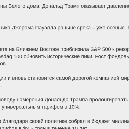
ы Белого дома. Дональд Трамп оказывает давление
ника Джерома Пауэлла раньше срока – уже осенью.
а на Ближнем Востоке приблизила S&P 500 к рекор
asdaq 100 обновить исторические пики. Рост фондо
ов.
ации и вновь становится самой дорогой компанией м
.
поводу намерения Дональда Трампа пролонгировать 
м универсальным тарифом в 10%.
о благодаря своей политике собрал в бюджет милли
рифов в $3-5 трлн в течение 10 лет.