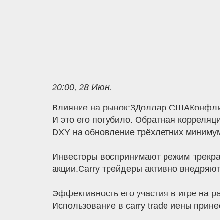
20:00, 28 Июн.
Влияние на рынок:3Доллар СШАКонфликт
И это его погубило. Обратная корреляц
DXY на обновление трёхлетних миниму
Инвесторы воспринимают режим прекра
акции.Carry трейдеры активно внедряю
Эффективность его участия в игре на р
Использование в carry trade иены прин