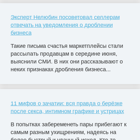
Эксперт Нелюбин посоветовал селлерам
отвечать на уведомления о дроблении
бизнеса
Такие письма счастья маркетплейсы стали
рассылать продавцам в середине июня,
выяснили СМИ. В них они рассказывают о
неких признаках дробления бизнеса...
11 мифов о зачатии: вся правда о берёзке
после секса, интимном графике и устрицах
В попытках забеременеть пары прибегают к
самым разным ухищрениям, надеясь на
более быстрый и удачный исход. Кто-то